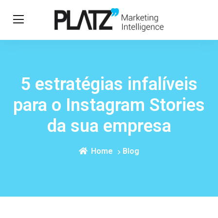
5 estratégias infalíveis
para o Instagram Stories
da sua empresa
Home
Blog