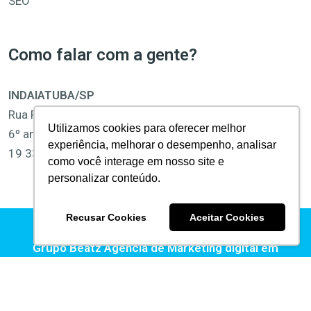
SEO
Como falar com a gente?
INDAIATUBA/SP
Rua Pedro Gonçalves, 1400
Utilizamos cookies para oferecer melhor
6º andar, Sala 61 e 62, Centro
experiência, melhorar o desempenho, analisar
19 3312-1877 | 19 3312-1878
como você interage em nosso site e
personalizar conteúdo.
Recusar Cookies
Aceitar Cookies
© 2025 Platz Marketing Intelligence ·
Grupo Beatz
Agência de Marketing digital em
Indaiatuba
Termos de Uso | Política de Privacidade