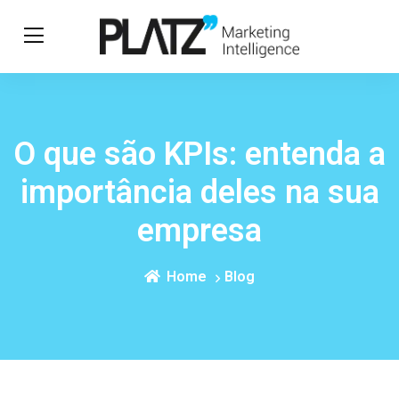
O que são KPIs: entenda a
importância deles na sua
empresa
Home
Blog