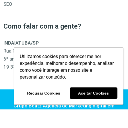
SEO
Como falar com a gente?
INDAIATUBA/SP
Rua Pedro Gonçalves, 1400
Utilizamos cookies para oferecer melhor
6º andar, Sala 61 e 62, Centro
experiência, melhorar o desempenho, analisar
19 3312-1877 | 19 3312-1878
como você interage em nosso site e
personalizar conteúdo.
Recusar Cookies
Aceitar Cookies
© 2025 Platz Marketing Intelligence ·
Grupo Beatz
Agência de Marketing digital em
Indaiatuba
Termos de Uso | Política de Privacidade