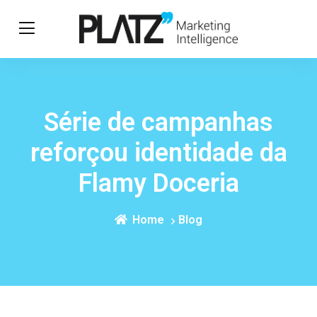
Série de campanhas
reforçou identidade da
Flamy Doceria
Home
Blog