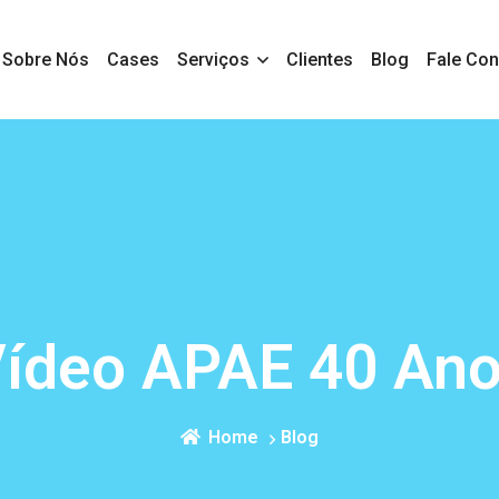
Sobre Nós
Cases
Serviços
Clientes
Blog
Fale Co
ídeo APAE 40 An
Home
Blog