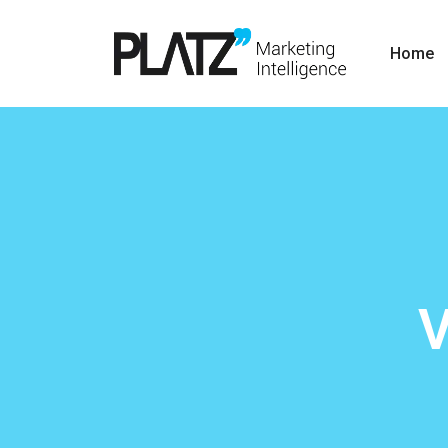
Home
V