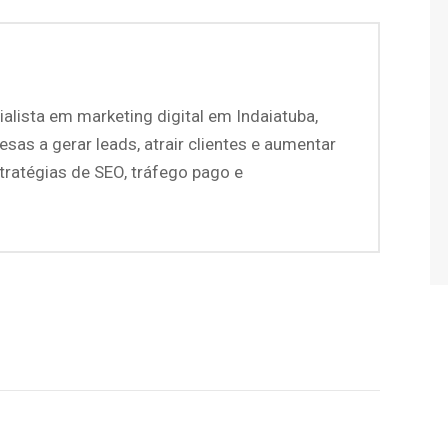
ialista em marketing digital em Indaiatuba,
as a gerar leads, atrair clientes e aumentar
ratégias de SEO, tráfego pago e
pp
dIn
ail
Copy
Link