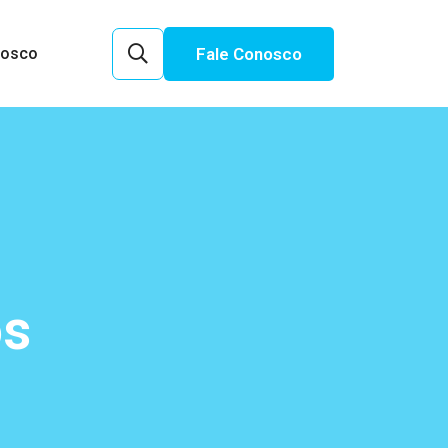
Fale Conosco
nosco
os