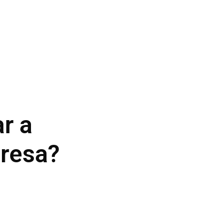
r a
resa?