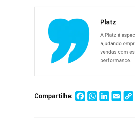
Platz
A Platz é espec
ajudando empres
vendas com est
performance.
Facebook
WhatsA
Linke
Em
Compartilhe: