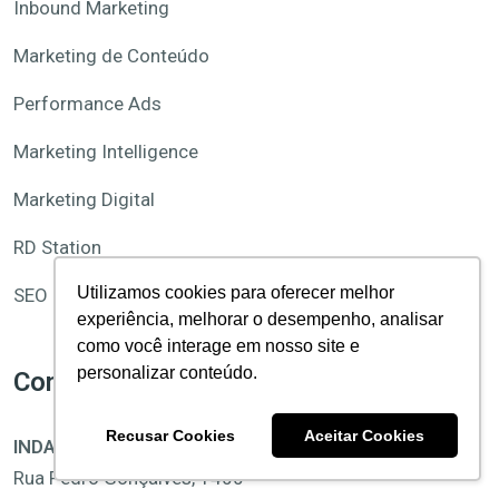
Inbound Marketing
Marketing de Conteúdo
Performance Ads
Marketing Intelligence
Marketing Digital
RD Station
Utilizamos cookies para oferecer melhor
SEO
experiência, melhorar o desempenho, analisar
como você interage em nosso site e
personalizar conteúdo.
Como falar com a gente?
Recusar Cookies
Aceitar Cookies
INDAIATUBA/SP
Rua Pedro Gonçalves, 1400