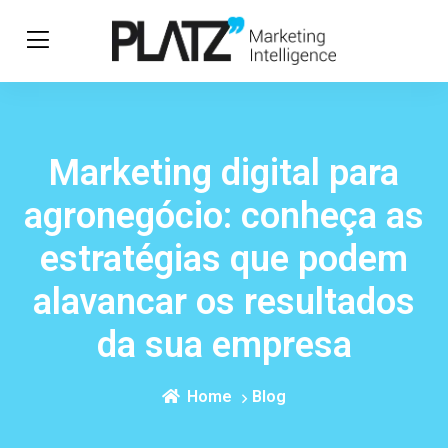
Marketing digital para
agronegócio: conheça as
estratégias que podem
alavancar os resultados
da sua empresa
Home
Blog