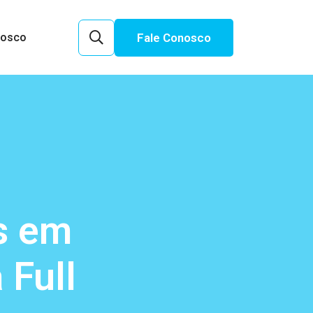
Fale Conosco
nosco
s em
 Full