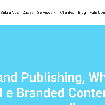
Sobre Nós
Cases
Serviços
Clientes
Blog
Fale Co
and Publishing, Wh
l e Branded Conten