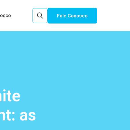
Fale Conosco
nosco
ite
t: as