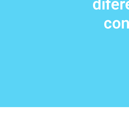
dife
con