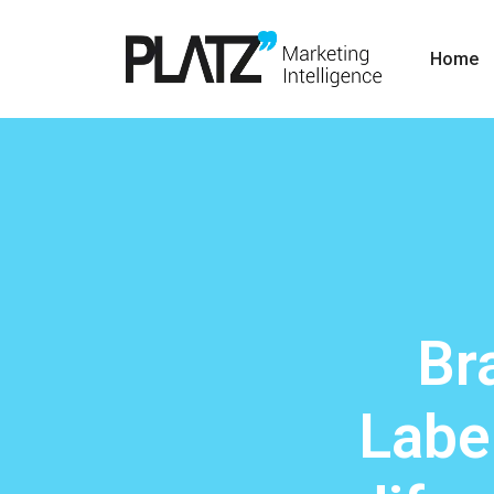
Home
Br
Labe