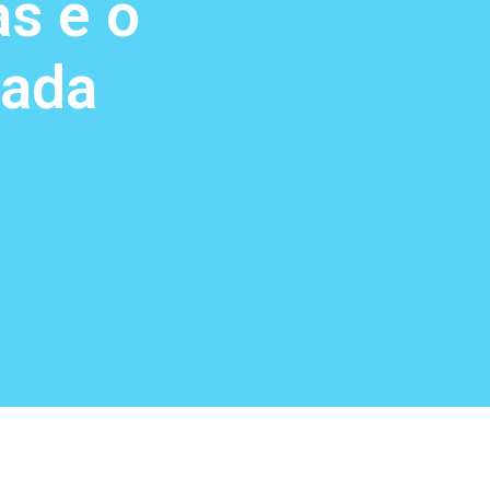
s e o
cada